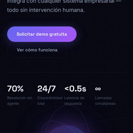
integra con cualquier sistema empresarial —
todo sin intervención humana.
Chat
›
Type your question
Solicitar demo gratuita
AI Call
Ver cómo funciona
›
Talk to VoxIA
70%
24/7
<0.5s
∞
Resolución sin
Disponibilidad
Latencia de
Llamadas
agente
total
respuesta
simultáneas