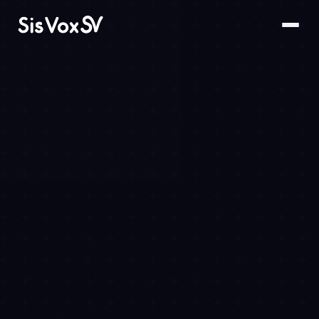
VoxIA · Sisvox
Online — AI Agent