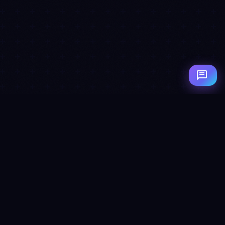
Conversación real
VoxIA en acción
Observa cómo VoxIA maneja una consulta
compleja de forma fluida y natural